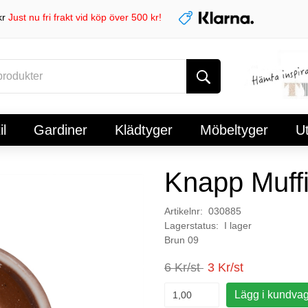
kr
Just nu fri frakt vid köp över 500 kr!
l
Gardiner
Klädtyger
Möbeltyger
U
Knapp Muff
Artikelnr: 030885
Lagerstatus: I lager
Brun 09
6 Kr/st
3 Kr/st
Lägg i kundva