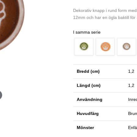
Dekorativ knapp i rund form med
12mm och har en ögla baktill för 
I samma serie
Bredd (cm)
1,2
Längd (cm)
1,2
Användning
Inre
Huvudfärg
Bru
Mönster
Enfä