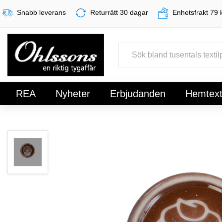
Snabb leverans
Returrätt 30 dagar
Enhetsfrakt 79 
REA
Nyheter
Erbjudanden
Hemtexti
Register
Sign In