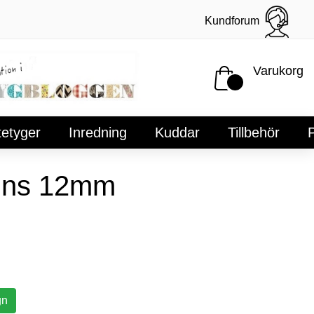
Kundforum
Varukorg
tetyger
Inredning
Kuddar
Tillbehör
P
ins 12mm
gn