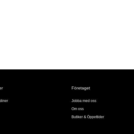
er
Företaget
diner
Jobba med oss
Om oss
Butiker & Öppettider