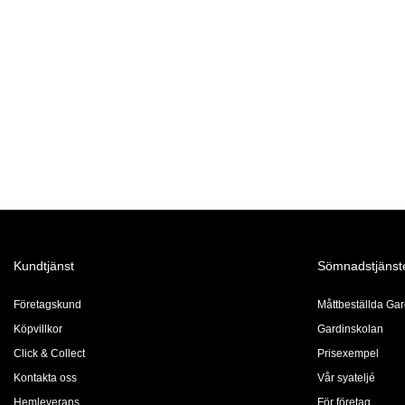
Kundtjänst
Sömnadstjänst
Företagskund
Måttbeställda Gar
Köpvillkor
Gardinskolan
Click & Collect
Prisexempel
Kontakta oss
Vår syateljé
Hemleverans
För företag