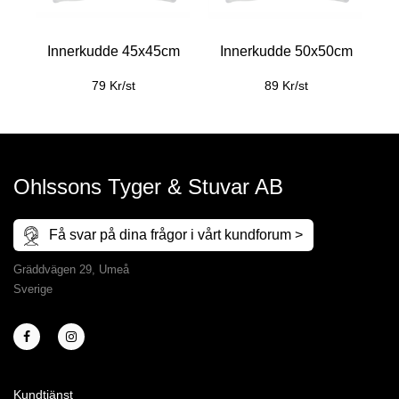
Innerkudde 45x45cm
Innerkudde 50x50cm
79 Kr/st
89 Kr/st
Ohlssons Tyger & Stuvar AB
Få svar på dina frågor i vårt kundforum >
Gräddvägen 29, Umeå
Sverige
Kundtjänst