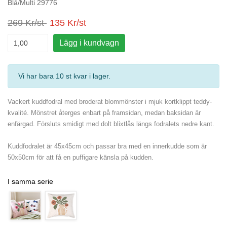
Blå/Multi 29776
269 Kr/st
135 Kr/st
Lägg i kundvagn
Vi har bara 10 st kvar i lager
.
Vackert kuddfodral med broderat blommönster i mjuk kortklippt teddy-
kvalité. Mönstret återges enbart på framsidan, medan baksidan är
enfärgad. Försluts smidigt med dolt blixtlås längs fodralets nedre kant.
Kuddfodralet är 45x45cm och passar bra med en innerkudde som är
50x50cm för att få en puffigare känsla på kudden.
I samma serie