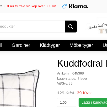
kr
Just nu fri frakt vid köp över 500 kr!
l
Gardiner
Klädtyger
Möbeltyger
U
Kuddfodral 
Artikelnr: 045368
Lagerstatus: I lager
Vit/Svart 5
129 Kr/st
39 Kr/st
Lägg i kundva