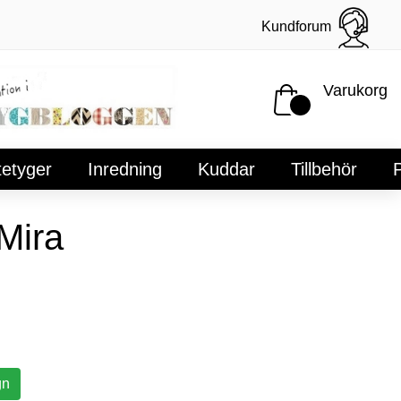
Kundforum
Varukorg
tetyger
Inredning
Kuddar
Tillbehör
P
Mira
gn