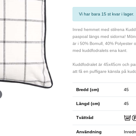
Vi har bara 15 st kvar i lager
.
Inred hemmet med stilrena Kuddf
paspoal längs med sidorna! Mönst
är i 50% Bomull, 40% Polyester oc
med kuddfodralets ena kant.
Kuddfodralet är 45x45cm och pa
att få en puffigare känsla på kud
Bredd (cm)
45
Längd (cm)
45
Tvättråd
Användning
Inredn