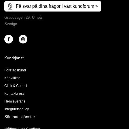
Få svar på dina frågor i vårt kundforum >
Gräddvägen 29, Umeå
Sverige
Kundtjänst
Företagskund
Köpvillkor
Click & Collect
Kontakta oss
Hemleverans
Integritetspolicy
Sömnadstjänster