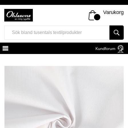
Varukorg
Kundforum
Register
Sign In