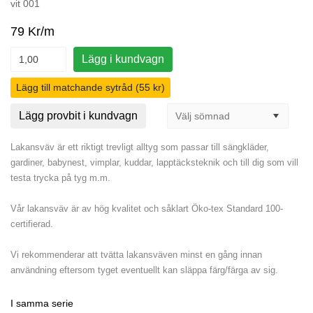
vit 001
79 Kr/m
Lägg i kundvagn
Lägg till matchande sytråd (55 kr)
Lägg provbit i kundvagn
Lakansväv är ett riktigt trevligt alltyg som passar till sängkläder,
gardiner, babynest, vimplar, kuddar, lapptäcksteknik och till dig som vill
testa trycka på tyg m.m.
Vår lakansväv är av hög kvalitet och såklart Öko-tex Standard 100-
certifierad.
Vi rekommenderar att tvätta lakansväven minst en gång innan
användning eftersom tyget eventuellt kan släppa färg/färga av sig.
I samma serie