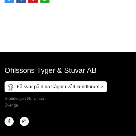
Ohlssons Tyger & Stuvar AB
Få svar på dina frågor i vårt kundforum >
Gräddvägen 29, Umeå
Sverige