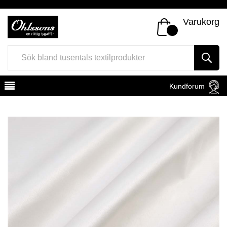
Varukorg
Kundforum
Register
Sign In