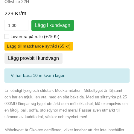
Offwhite 22H
229 Kr/m
Lägg i kundvagn
Leverera på rulle (+79 Kr)
Lägg till matchande sytråd (65 kr)
Lägg provbit i kundvagn
Vi har bara 10 m kvar i lager
.
En otroligt lyxig och slitstark Mockaimitation. Möbeltyget är följsamt
och har en mjuk, len yta, med en slät baksida. Med en slitstyrka på 25
000MD lämpar sig tyget utmärkt som möbelklädsel, klä exempelvis om
en fåtölj, pall, soffa, stolsdynor med mera! Passar även utmärkt till
sömnad av kuddfodral, väskor och mycket mer!
Möbeltyget är Öko-tex certifierad, vilket innebär att det inte innehåller