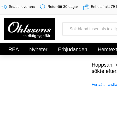
Snabb leverans
Returrätt 30 dagar
Enhetsfrakt 79 
REA
Nyheter
Erbjudanden
Hemtexti
Register
Sign In
Hoppsan! V
sökte efter
Fortsätt handla