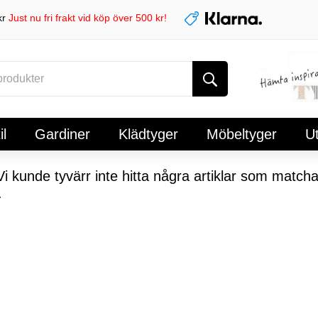
kr
Just nu fri frakt vid köp över 500 kr!
l
Gardiner
Klädtyger
Möbeltyger
U
i kunde tyvärr inte hitta några artiklar som matcha
.