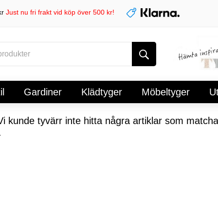
kr
Just nu fri frakt vid köp över 500 kr!
l
Gardiner
Klädtyger
Möbeltyger
U
i kunde tyvärr inte hitta några artiklar som matcha
.