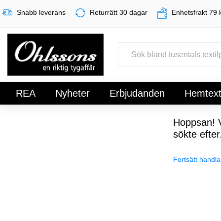
Snabb leverans
Returrätt 30 dagar
Enhetsfrakt 79 
REA
Nyheter
Erbjudanden
Hemtexti
Register
Sign In
Hoppsan! V
sökte efter
Fortsätt handla