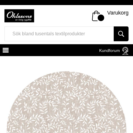
Varukorg
Kundforum
Register
Sign In