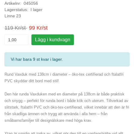
Artikelnr: 045056
Lagerstatus: I lager
Linne 23
119 Kr/st
99 Kr/st
Lägg i kundvagn
Vi har bara 9 st kvar i lager
.
Rund Vaxduk med 138cm i diameter – öko-tex certifierad och ftalatfri
PVC skyddar ditt bord med stil!
Den här runda Vaxduken med en diameter på 138cm är både praktisk
och snygg – perfekt för runda bord i både kök och uterum. Tillverkad av
slitstark, ftalatfri PVC och öko-tex-certifierad, vilket innebär att den är fri
från skadliga ämnen och trygg att använda i alla hem – från
småbarnsfamiljer till designälskare med höga krav.
Ytan är smidig att torka av, vilket gör den till en vardagshjälte vid allt