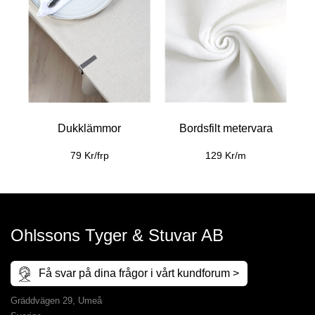
Dukklämmor
Bordsfilt metervara
79 Kr/frp
129 Kr/m
Ohlssons Tyger & Stuvar AB
Få svar på dina frågor i vårt kundforum >
Gräddvägen 29, Umeå