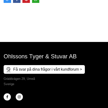
Ohlssons Tyger & Stuvar AB
Få svar på dina frågor i vårt kundforum >
Gräddvägen 29, Umeå
Sverige