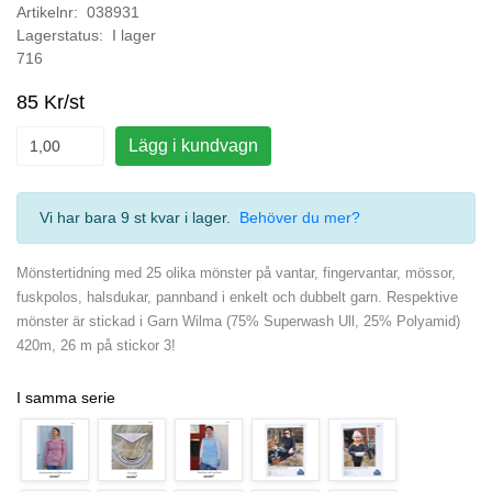
Artikelnr: 038931
Lagerstatus: I lager
716
85 Kr/st
Lägg i kundvagn
Vi har bara 9 st kvar i lager
.
Behöver du mer?
Mönstertidning med 25 olika mönster på vantar, fingervantar, mössor,
fuskpolos, halsdukar, pannband i enkelt och dubbelt garn. Respektive
mönster är stickad i Garn Wilma (75% Superwash Ull, 25% Polyamid)
420m, 26 m på stickor 3!
I samma serie