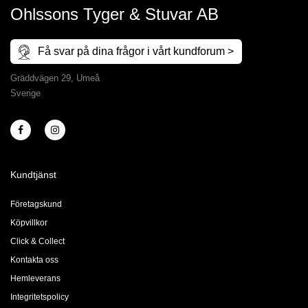
Ohlssons Tyger & Stuvar AB
Få svar på dina frågor i vårt kundforum >
Gräddvägen 29, Umeå
Sverige
Kundtjänst
Företagskund
Köpvillkor
Click & Collect
Kontakta oss
Hemleverans
Integritetspolicy