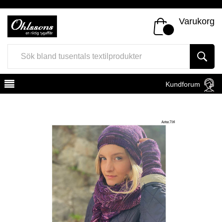
Varukorg
Kundforum
Register
Sign In