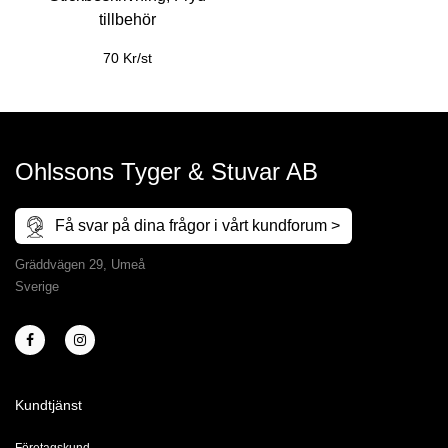
tillbehör
70 Kr/st
Ohlssons Tyger & Stuvar AB
Få svar på dina frågor i vårt kundforum >
Gräddvägen 29, Umeå
Sverige
Kundtjänst