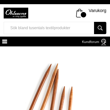
Varukorg
Kundforum
Register
Sign In