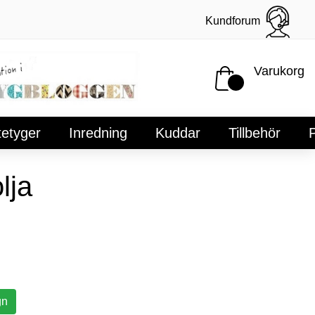
Kundforum
Varukorg
tetyger
Inredning
Kuddar
Tillbehör
P
lja
gn