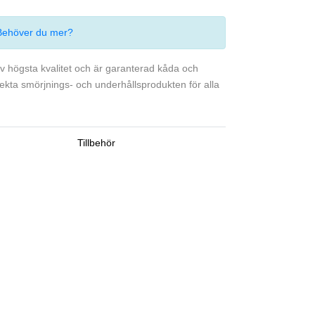
Behöver du mer?
v högsta kvalitet och är garanterad kåda och
rfekta smörjnings- och underhållsprodukten för alla
Tillbehör