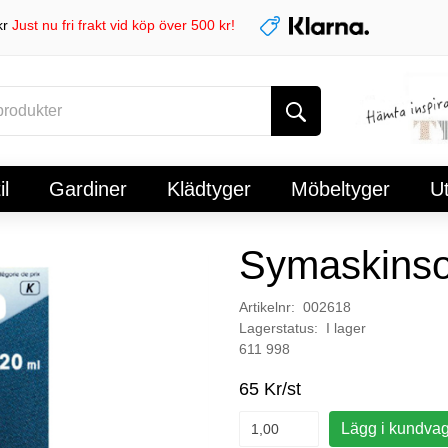
kr
Just nu fri frakt vid köp över 500 kr!
l
Gardiner
Klädtyger
Möbeltyger
U
Symaskinso
Artikelnr: 002618
Lagerstatus: I lager
611 998
65 Kr/st
Lägg i kundva