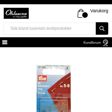
Varukorg
Kundforum
Register
Sign In