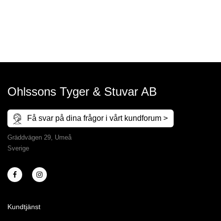
Ohlssons Tyger & Stuvar AB
Få svar på dina frågor i vårt kundforum >
Gräddvägen 29, Umeå
Sverige
Kundtjänst