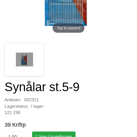
Tap to expand
Synålar st.5-9
Artikelnr: 002321
Lagerstatus: I lager
121 295
39 Kr/frp
Lägg i kundvagn