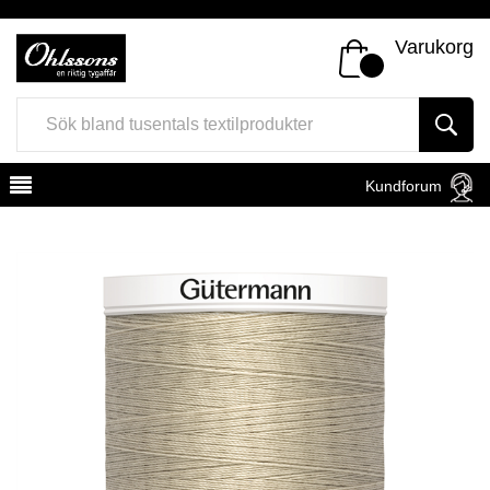
Varukorg
Kundforum
Register
Sign In