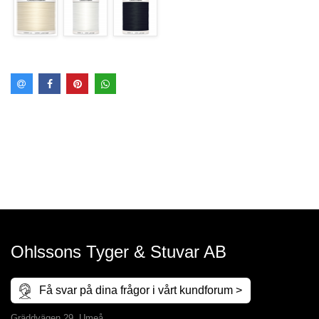
Ohlssons Tyger & Stuvar AB
Få svar på dina frågor i vårt kundforum >
Gräddvägen 29, Umeå