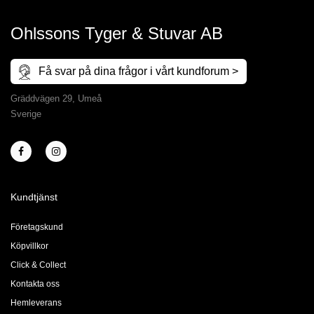
Ohlssons Tyger & Stuvar AB
Få svar på dina frågor i vårt kundforum >
Gräddvägen 29, Umeå
Sverige
Kundtjänst
Företagskund
Köpvillkor
Click & Collect
Kontakta oss
Hemleverans