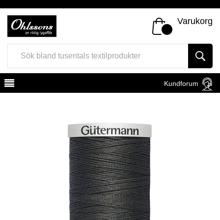
Varukorg
Kundforum
Register
Sign In