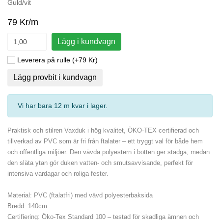
Guld/vit
79 Kr/m
Lägg i kundvagn
Leverera på rulle (+79 Kr)
Lägg provbit i kundvagn
Vi har bara 12 m kvar i lager
.
Praktisk och stilren Vaxduk i hög kvalitet, ÖKO-TEX certifierad och
tillverkad av PVC som är fri från ftalater – ett tryggt val för både hem
och offentliga miljöer. Den vävda polyestern i botten ger stadga, medan
den släta ytan gör duken vatten- och smutsavvisande, perfekt för
intensiva vardagar och roliga fester.
Material: PVC (ftalatfri) med vävd polyesterbaksida
Bredd: 140cm
Certifiering: Öko-Tex Standard 100 – testad för skadliga ämnen och