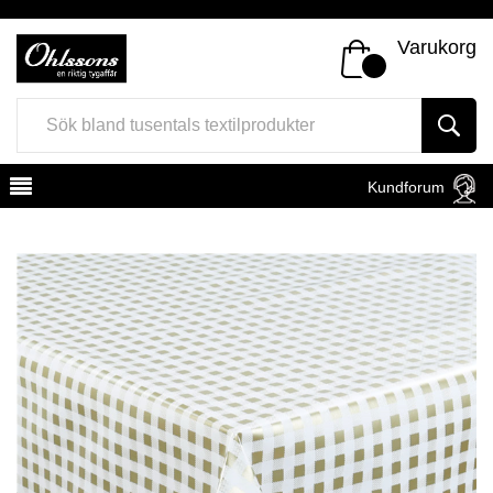
Varukorg
Kundforum
Register
Sign In