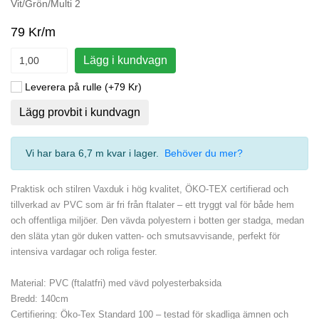
Vit/Grön/Multi 2
79 Kr/m
Lägg i kundvagn
Leverera på rulle (+79 Kr)
Lägg provbit i kundvagn
Vi har bara 6,7 m kvar i lager
.
Behöver du mer?
Praktisk och stilren Vaxduk i hög kvalitet, ÖKO-TEX certifierad och
tillverkad av PVC som är fri från ftalater – ett tryggt val för både hem
och offentliga miljöer. Den vävda polyestern i botten ger stadga, medan
den släta ytan gör duken vatten- och smutsavvisande, perfekt för
intensiva vardagar och roliga fester.
Material: PVC (ftalatfri) med vävd polyesterbaksida
Bredd: 140cm
Certifiering: Öko-Tex Standard 100 – testad för skadliga ämnen och