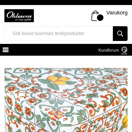
Varukorg
Kundforum
Register
Sign In