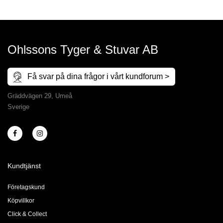
Ohlssons Tyger & Stuvar AB
Få svar på dina frågor i vårt kundforum >
Gräddvägen 29, Umeå
Sverige
Kundtjänst
Företagskund
Köpvillkor
Click & Collect