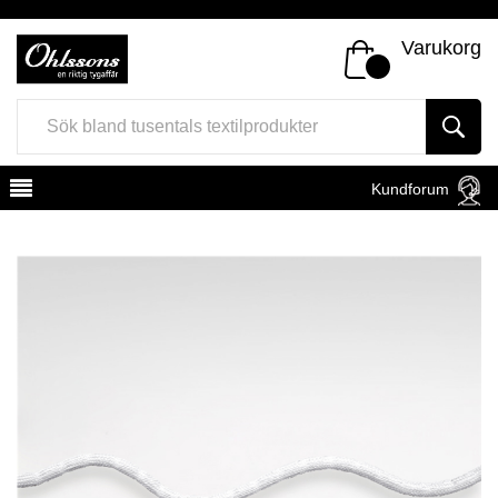
Varukorg
Kundforum
Register
Sign In