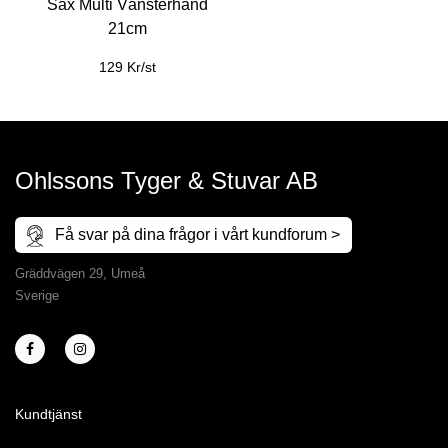
Sax Multi Vänsterhand
21cm
129 Kr/st
Ohlssons Tyger & Stuvar AB
Få svar på dina frågor i vårt kundforum >
Gräddvägen 29, Umeå
Sverige
Kundtjänst