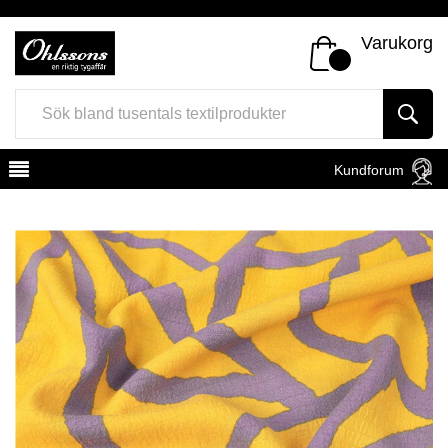
Varukorg
Kundforum
Register
Sign In