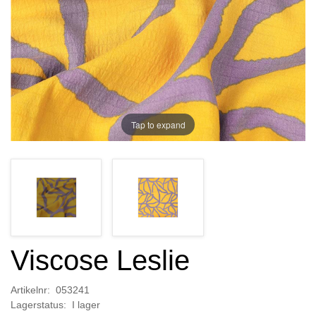
Tap to expand
Viscose Leslie
Artikelnr: 053241
Lagerstatus: I lager