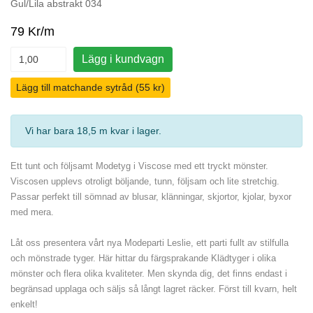
Gul/Lila abstrakt 034
79 Kr/m
Lägg i kundvagn
Lägg till matchande sytråd (55 kr)
Vi har bara 18,5 m kvar i lager
.
Ett tunt och följsamt Modetyg i Viscose med ett tryckt mönster.
Viscosen upplevs otroligt böljande, tunn, följsam och lite stretchig.
Passar perfekt till sömnad av blusar, klänningar, skjortor, kjolar, byxor
med mera.
Låt oss presentera vårt nya Modeparti Leslie, ett parti fullt av stilfulla
och mönstrade tyger. Här hittar du färgsprakande Klädtyger i olika
mönster och flera olika kvaliteter. Men skynda dig, det finns endast i
begränsad upplaga och säljs så långt lagret räcker. Först till kvarn, helt
enkelt!