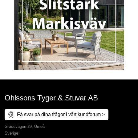
Ohlssons Tyger & Stuvar AB
Få svar på dina frågor i vårt kundforum >
Gräddvägen 29, Umeå
Sverige