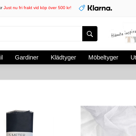
kr
Just nu fri frakt vid köp över 500 kr!
l
Gardiner
Klädtyger
Möbeltyger
U