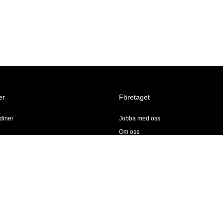
er
Företaget
diner
Jobba med oss
Om oss
Butiker & Öppettider
k