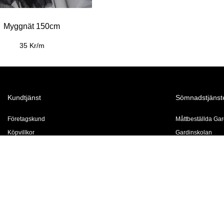
Myggnät 150cm
35 Kr/m
Kundtjänst
Sömnadstjänst
Företagskund
Måttbeställda Gar
Köpvillkor
Gardinskolan
Click & Collect
Prisexempel
Kontakta oss
Vår syateljé
Hemleverans
För företag
Integritetspolicy
Måttbeställ en Du
Vanliga frågor
Gardinfållning