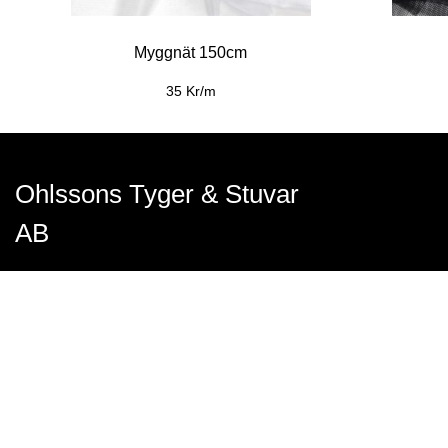
Myggnät 150cm
35 Kr/m
Ohlssons Tyger & Stuvar
AB
Få svar på dina frågor i vårt kundforum >
Gräddvägen 29, Umeå
Sverige