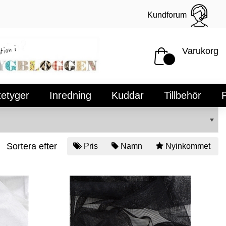
Kundforum
Varukorg
tetyger
Inredning
Kuddar
Tillbehör
P
Sortera efter
Pris
Namn
Nyinkommet