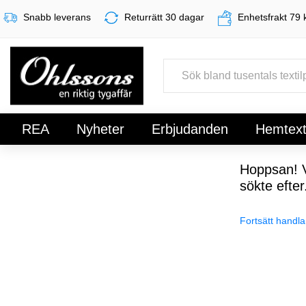
Snabb leverans
Returrätt 30 dagar
Enhetsfrakt 79 
REA
Nyheter
Erbjudanden
Hemtexti
Register
Sign In
Hoppsan! V
sökte efter
Fortsätt handla