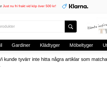
kr
Just nu fri frakt vid köp över 500 kr!
l
Gardiner
Klädtyger
Möbeltyger
U
i kunde tyvärr inte hitta några artiklar som matcha
.