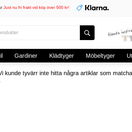
kr
Just nu fri frakt vid köp över 500 kr!
l
Gardiner
Klädtyger
Möbeltyger
U
i kunde tyvärr inte hitta några artiklar som matcha
.