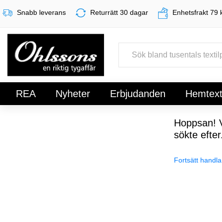
Snabb leverans
Returrätt 30 dagar
Enhetsfrakt 79 
REA
Nyheter
Erbjudanden
Hemtexti
Register
Sign In
Hoppsan! V
sökte efter
Fortsätt handla