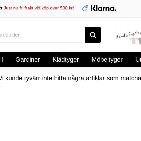
kr
Just nu fri frakt vid köp över 500 kr!
l
Gardiner
Klädtyger
Möbeltyger
U
i kunde tyvärr inte hitta några artiklar som matcha
.