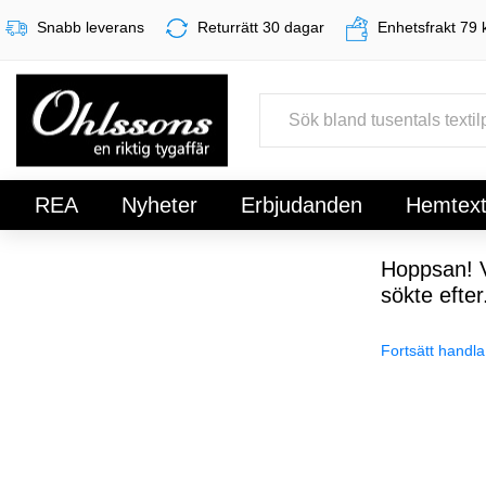
Snabb leverans
Returrätt 30 dagar
Enhetsfrakt 79 
REA
Nyheter
Erbjudanden
Hemtexti
Register
Sign In
Hoppsan! V
sökte efter
Fortsätt handla