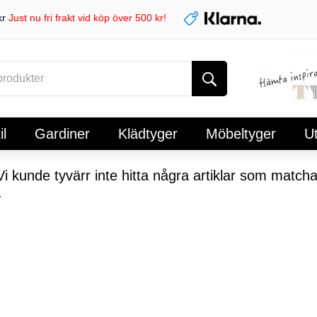
kr
Just nu fri frakt vid köp över 500 kr!
l
Gardiner
Klädtyger
Möbeltyger
U
i kunde tyvärr inte hitta några artiklar som matcha
.