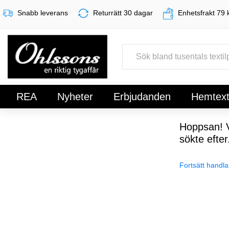
Snabb leverans
Returrätt 30 dagar
Enhetsfrakt 79 
REA
Nyheter
Erbjudanden
Hemtexti
Register
Sign In
Hoppsan! V
sökte efter
Fortsätt handla