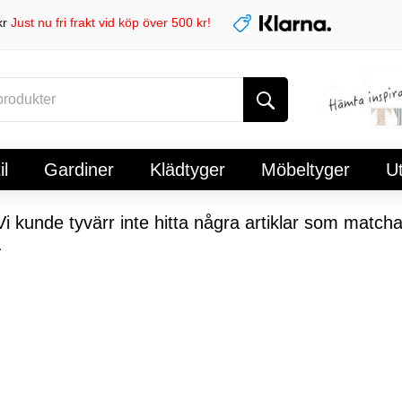
kr
Just nu fri frakt vid köp över 500 kr!
l
Gardiner
Klädtyger
Möbeltyger
U
i kunde tyvärr inte hitta några artiklar som matcha
.