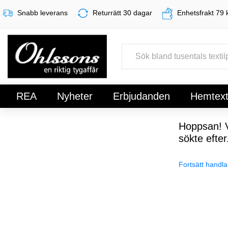
Snabb leverans
Returrätt 30 dagar
Enhetsfrakt 79 
REA
Nyheter
Erbjudanden
Hemtexti
Register
Sign In
Hoppsan! V
sökte efter
Fortsätt handla