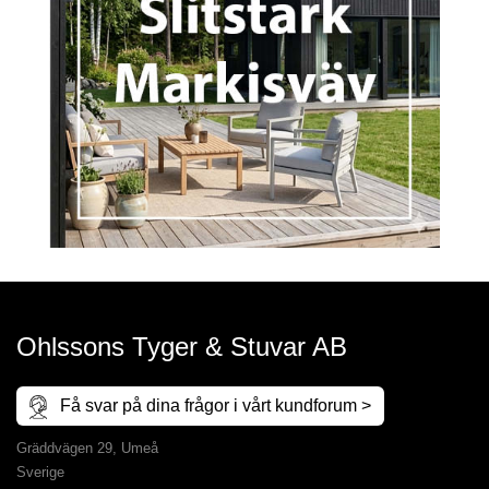
Ohlssons Tyger & Stuvar AB
Få svar på dina frågor i vårt kundforum >
Gräddvägen 29, Umeå
Sverige