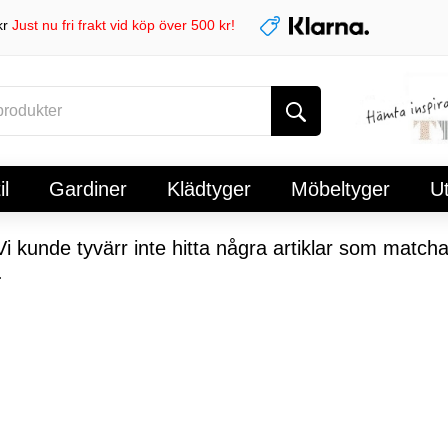
kr
Just nu fri frakt vid köp över 500 kr!
l
Gardiner
Klädtyger
Möbeltyger
U
i kunde tyvärr inte hitta några artiklar som matcha
.