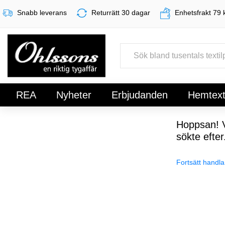
Snabb leverans
Returrätt 30 dagar
Enhetsfrakt 79 
REA
Nyheter
Erbjudanden
Hemtexti
Register
Sign In
Hoppsan! V
sökte efter
Fortsätt handla