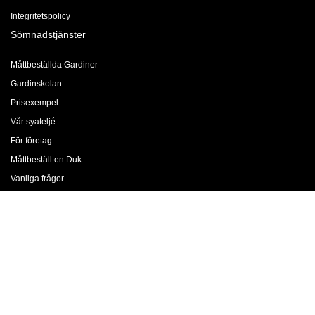
Integritetspolicy
Sömnadstjänster
Måttbeställda Gardiner
Gardinskolan
Prisexempel
Vår syateljé
För företag
Måttbeställ en Duk
Vanliga frågor
Gardinfållning
Företaget
Jobba med oss
Om oss
Butiker & Öppettider