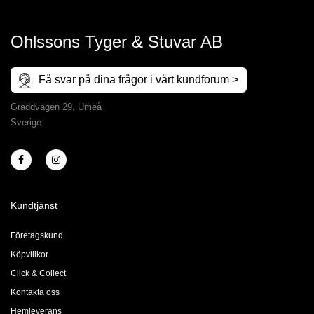
Ohlssons Tyger & Stuvar AB
Få svar på dina frågor i vårt kundforum >
Gräddvägen 29, Umeå
Sverige
Kundtjänst
Företagskund
Köpvillkor
Click & Collect
Kontakta oss
Hemleverans