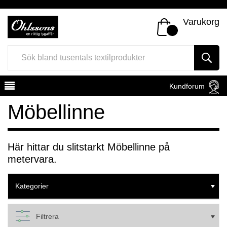
Varukorg
Kundforum
Möbellinne
Här hittar du slitstarkt Möbellinne på
metervara.
Register
Sign In
Kategorier
Filtrera