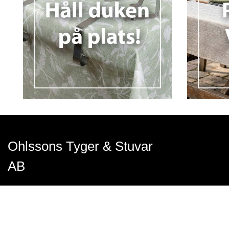
Ohlssons Tyger & Stuvar
AB
Få svar på dina frågor i vårt kundforum >
Gräddvägen 29, Umeå
Sverige