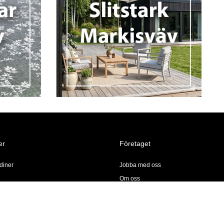
er
Företaget
diner
Jobba med oss
Om oss
Butiker & Öppettider