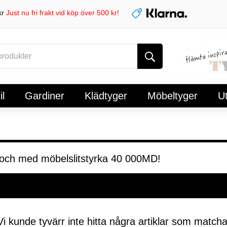
kr
Just nu fri frakt vid köp över 500 kr!
l
Gardiner
Klädtyger
Möbeltyger
U
t och med möbelslitstyrka 40 000MD!
i kunde tyvärr inte hitta några artiklar som matcha