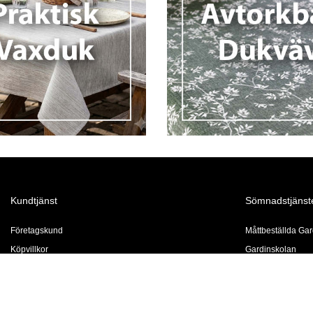
Kundtjänst
Sömnadstjänst
Företagskund
Måttbeställda Gar
Köpvillkor
Gardinskolan
Click & Collect
Prisexempel
Kontakta oss
Vår syateljé
Hemleverans
För företag