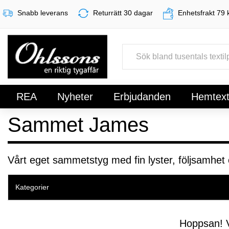
Snabb leverans
Returrätt 30 dagar
Enhetsfrakt 79 
REA
Nyheter
Erbjudanden
Hemtexti
Sammet James
Register
Sign In
Vårt eget sammetstyg med fin lyster, följsamhe
Kategorier
Hoppsan! V