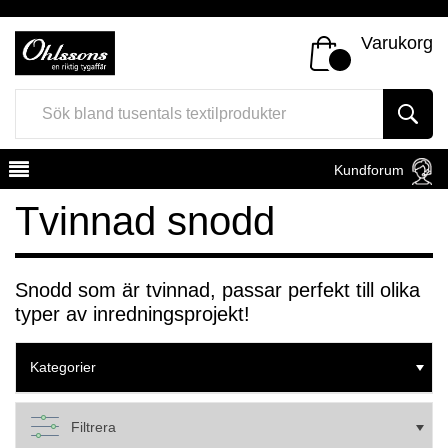
Varukorg
Kundforum
Tvinnad snodd
Snodd som är tvinnad, passar perfekt till olika
typer av inredningsprojekt!
Register
Sign In
Kategorier
Filtrera