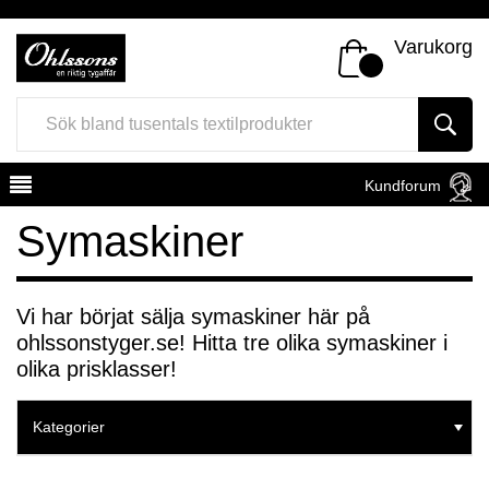
Varukorg
Kundforum
Symaskiner
Vi har börjat sälja symaskiner här på
ohlssonstyger.se! Hitta tre olika symaskiner i
Register
Sign In
olika prisklasser!
Kategorier