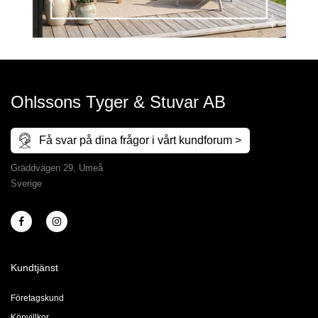
Ohlssons Tyger & Stuvar AB
Få svar på dina frågor i vårt kundforum >
Gräddvägen 29, Umeå
Sverige
Kundtjänst
Företagskund
Köpvillkor