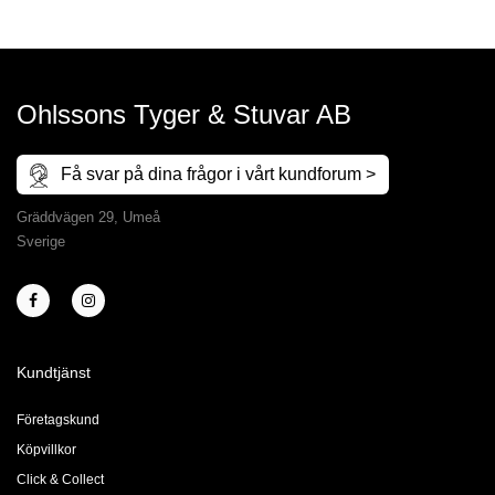
Ohlssons Tyger & Stuvar AB
Få svar på dina frågor i vårt kundforum >
Gräddvägen 29, Umeå
Sverige
Kundtjänst
Företagskund
Köpvillkor
Click & Collect