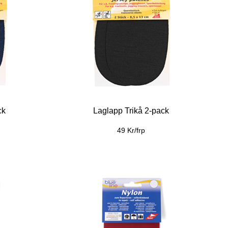
ck
Laglapp Trikå 2-pack
49 Kr/frp