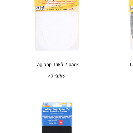
Laglapp Trikå 2-pack
L
49 Kr/frp