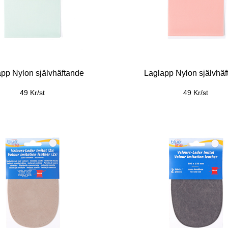
pp Nylon självhäftande
Laglapp Nylon självhä
49 Kr/st
49 Kr/st