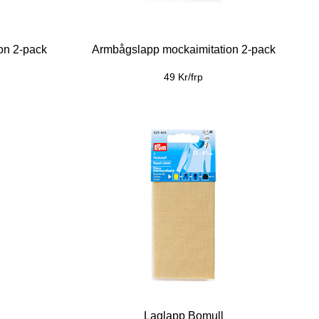
on 2-pack
Armbågslapp mockaimitation 2-pack
49 Kr/frp
Laglapp Bomull