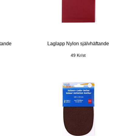
ftande
Laglapp Nylon självhäftande
49 Kr/st