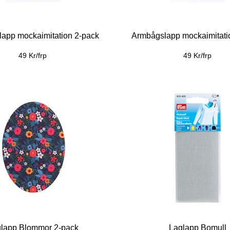
app mockaimitation 2-pack
Armbågslapp mockaimitati
49 Kr/frp
49 Kr/frp
lapp Blommor 2-pack
Laglapp Bomull