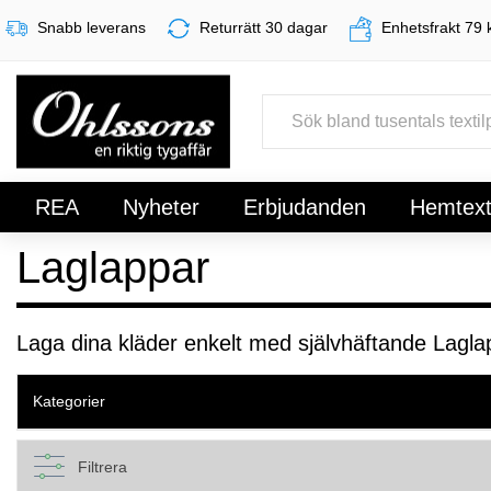
Snabb leverans
Returrätt 30 dagar
Enhetsfrakt 79 
REA
Nyheter
Erbjudanden
Hemtexti
Laglappar
Register
Sign In
Laga dina kläder enkelt med självhäftande Lagla
Kategorier
Filtrera