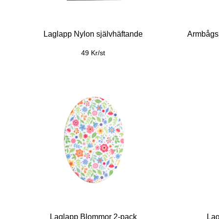
Laglapp Nylon självhäftande
Armbågsl
49 Kr/st
Laglapp Blommor 2-pack
Lag