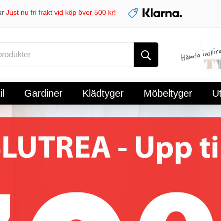
kr
Just nu fri frakt vid köp över 500 kr!
l
Gardiner
Klädtyger
Möbeltyger
U