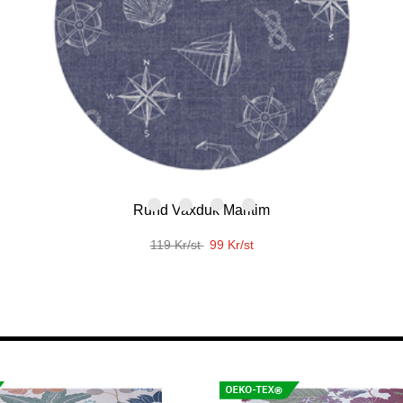
Dukväv Madeleine
Kuddfodral Madd
229 Kr/m
219 Kr/st