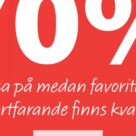
Rund Vaxduk Maritim
119 Kr/st
99 Kr/st