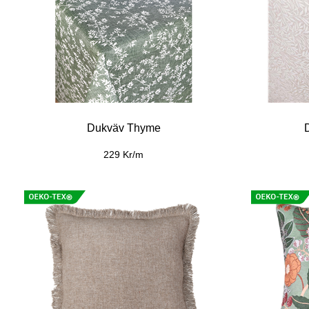
Kuddfodral Laura
I
279 Kr/st