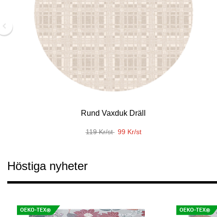
Dukväv Thyme
229 Kr/m