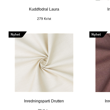
Vaxduk Prästkrage
79 Kr/m
49 Kr/m