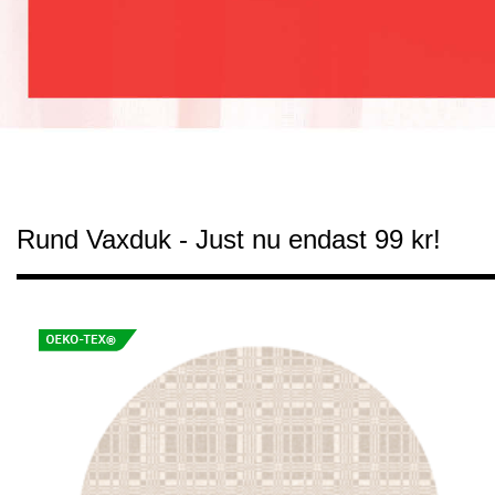
Dukväv Laura
229 Kr/m