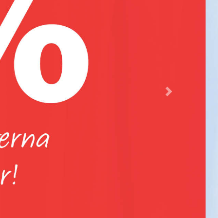
Rund Vaxduk Small Leaf
119 Kr/st
99 Kr/st