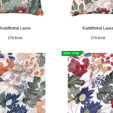
edningsparti Drutten
79 Kr/m
2/8