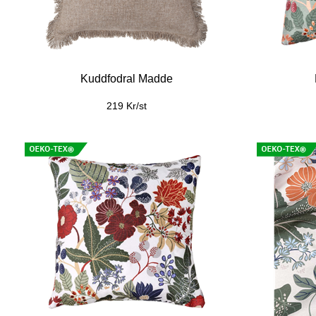
Inredningsparti Drutten
Inr
79 Kr/m
Utvalda Vaxdukar 49kr/m! Gäller t o m 1