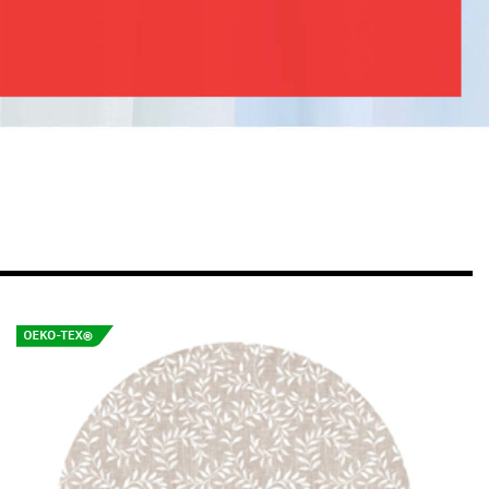
Dukväv Thyme
229 Kr/m