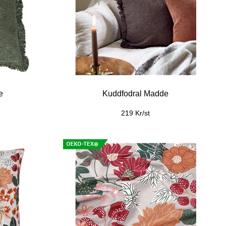
ra
Inredningsparti Drutten
79 Kr/m