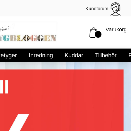
Kundforum
Varukorg
tetyger
Inredning
Kuddar
Tillbehör
P