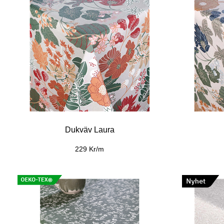
Kuddfodral Madde
219 Kr/st