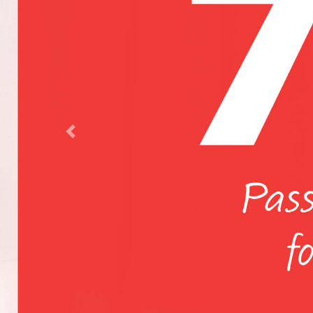
Rund Vaxduk Dräll
119 Kr/st
99 Kr/st
Höstiga nyheter