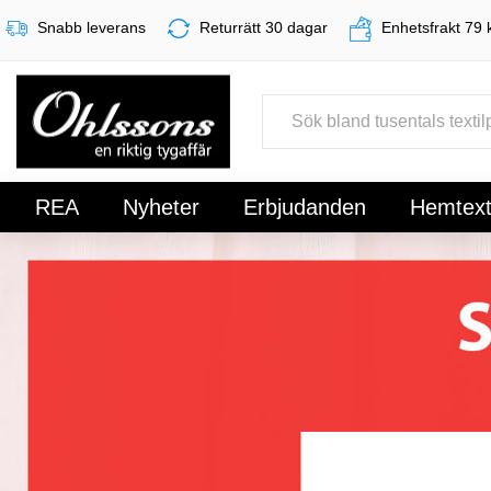
Snabb leverans
Returrätt 30 dagar
Enhetsfrakt 79 
REA
Nyheter
Erbjudanden
Hemtexti
Register
Sign In
Rund Vaxduk - Just nu endast 99 kr!