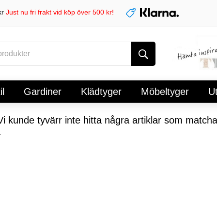
kr
Just nu fri frakt vid köp över 500 kr!
l
Gardiner
Klädtyger
Möbeltyger
U
i kunde tyvärr inte hitta några artiklar som matcha
.