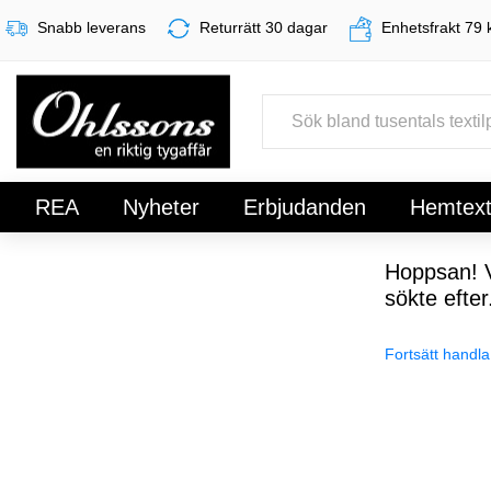
Snabb leverans
Returrätt 30 dagar
Enhetsfrakt 79 
REA
Nyheter
Erbjudanden
Hemtexti
Register
Sign In
Hoppsan! V
sökte efter
Fortsätt handla