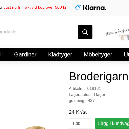
kr
Just nu fri frakt vid köp över 500 kr!
l
Gardiner
Klädtyger
Möbeltyger
U
Broderigar
Artikelnr: 018131
Lagerstatus: I lager
guldbeige 437
24 Kr/st
Lägg i kundva