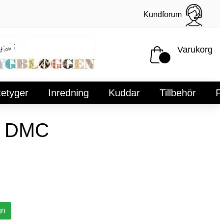
Kundforum
Varukorg
tetyger
Inredning
Kuddar
Tillbehör
P
n DMC
gn