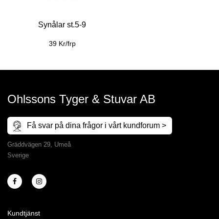
Synålar st.5-9
39 Kr/frp
Ohlssons Tyger & Stuvar AB
Få svar på dina frågor i vårt kundforum >
Gräddvägen 29, Umeå
Sverige
Kundtjänst