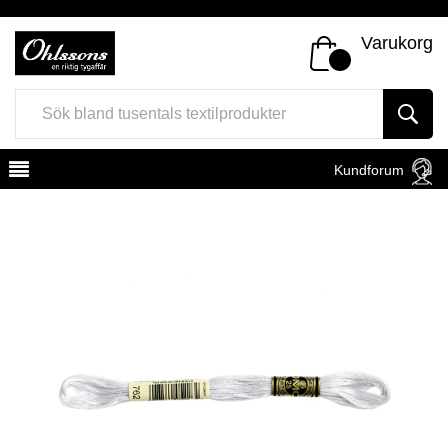
Varukorg
Kundforum
Register
Sign In