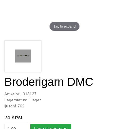
Tap to expand
Broderigarn DMC
Artikelnr: 018127
Lagerstatus: I lager
ljusgrå 762
24 Kr/st
Lägg i kundvagn