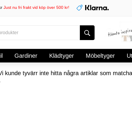
kr
Just nu fri frakt vid köp över 500 kr!
l
Gardiner
Klädtyger
Möbeltyger
U
i kunde tyvärr inte hitta några artiklar som matcha
.