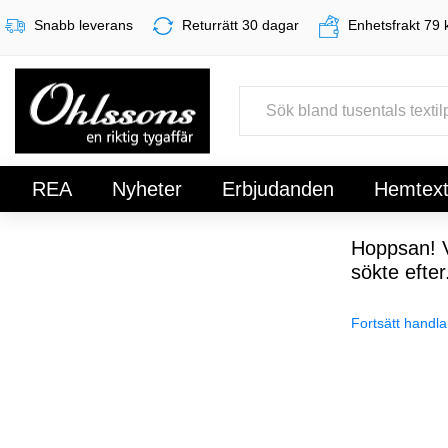
Snabb leverans
Returrätt 30 dagar
Enhetsfrakt 79 
REA
Nyheter
Erbjudanden
Hemtexti
Register
Sign In
Hoppsan! V
sökte efter
Fortsätt handla