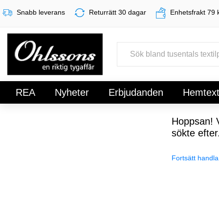
Snabb leverans
Returrätt 30 dagar
Enhetsfrakt 79 
REA
Nyheter
Erbjudanden
Hemtexti
Register
Sign In
Hoppsan! V
sökte efter
Fortsätt handla