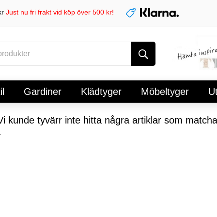
kr
Just nu fri frakt vid köp över 500 kr!
l
Gardiner
Klädtyger
Möbeltyger
U
i kunde tyvärr inte hitta några artiklar som matcha
.