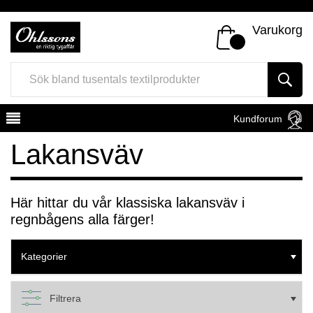
Varukorg
Kundforum
Lakansväv
Här hittar du vår klassiska lakansväv i
regnbågens alla färger!
Register
Sign In
Kategorier
Filtrera