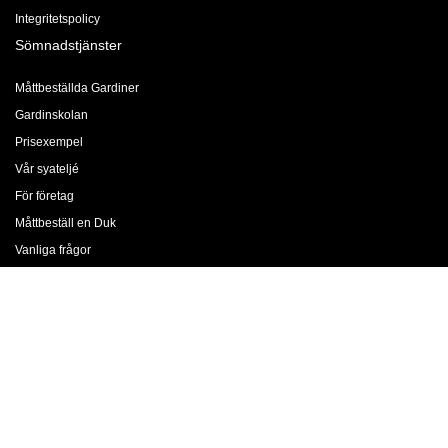
Integritetspolicy
Sömnadstjänster
Måttbeställda Gardiner
Gardinskolan
Prisexempel
Vår syateljé
För företag
Måttbeställ en Duk
Vanliga frågor
Gardinfållning
Företaget
Jobba med oss
Om oss
Butiker & Öppettider