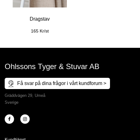
Dragstav
165 Kr/st
Ohlssons Tyger & Stuvar AB
Få svar på dina frågor i vårt kundforum >
Gräddvägen 29, Umeå
Sverige
Kundtjänst