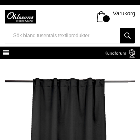
Varukorg
Kundforum
Register
Sign In