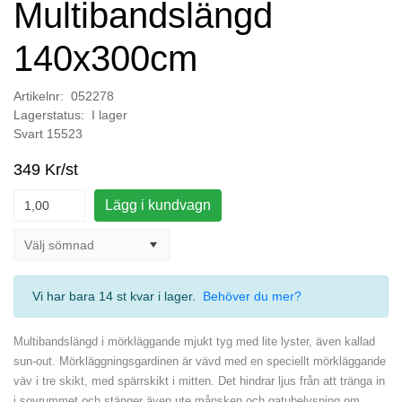
Multibandslängd
140x300cm
Artikelnr: 052278
Lagerstatus: I lager
Svart 15523
349 Kr/st
Lägg i kundvagn
Vi har bara 14 st kvar i lager
.
Behöver du mer?
Multibandslängd i mörkläggande mjukt tyg med lite lyster, även kallad
sun-out. Mörkläggningsgardinen är vävd med en speciellt mörkläggande
väv i tre skikt, med spärrskikt i mitten. Det hindrar ljus från att tränga in
i sovrummet och stänger även ute månsken och gatubelysning om