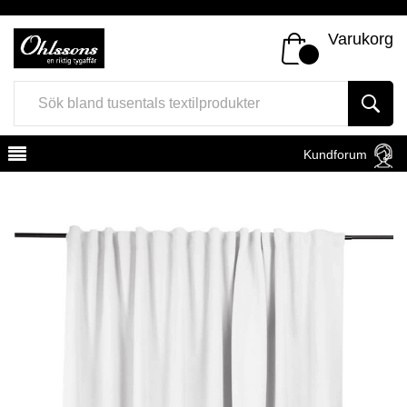
Varukorg
Kundforum
Register
Sign In