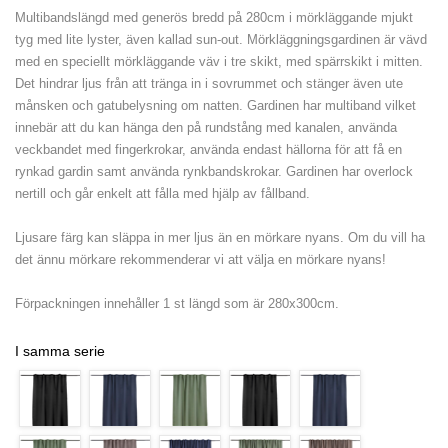
Multibandslängd med generös bredd på 280cm i mörkläggande mjukt
tyg med lite lyster, även kallad sun-out. Mörkläggningsgardinen är vävd
med en speciellt mörkläggande väv i tre skikt, med spärrskikt i mitten.
Det hindrar ljus från att tränga in i sovrummet och stänger även ute
månsken och gatubelysning om natten. Gardinen har multiband vilket
innebär att du kan hänga den på rundstång med kanalen, använda
veckbandet med fingerkrokar, använda endast hällorna för att få en
rynkad gardin samt använda rynkbandskrokar. Gardinen har overlock
nertill och går enkelt att fålla med hjälp av fållband.
Ljusare färg kan släppa in mer ljus än en mörkare nyans. Om du vill ha
det ännu mörkare rekommenderar vi att välja en mörkare nyans!
Förpackningen innehåller 1 st längd som är 280x300cm.
I samma serie