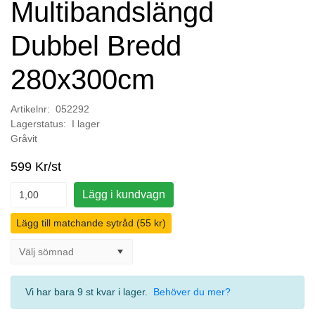
Multibandslängd
Dubbel Bredd
280x300cm
Artikelnr: 052292
Lagerstatus: I lager
Gråvit
599 Kr/st
Lägg i kundvagn
Lägg till matchande sytråd (55 kr)
Vi har bara 9 st kvar i lager
.
Behöver du mer?