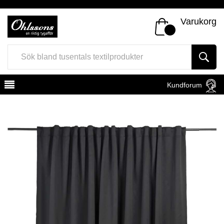
Varukorg
Kundforum
Register
Sign In