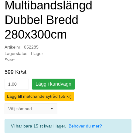
Multibandslängd
Dubbel Bredd
280x300cm
Artikelnr: 052285
Lagerstatus: I lager
Svart
599 Kr/st
Lägg i kundvagn
Lägg till matchande sytråd (55 kr)
Vi har bara 15 st kvar i lager
.
Behöver du mer?