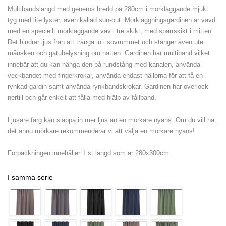
Multibandslängd med generös bredd på 280cm i mörkläggande mjukt
tyg med lite lyster, även kallad sun-out. Mörkläggningsgardinen är vävd
med en speciellt mörkläggande väv i tre skikt, med spärrskikt i mitten.
Det hindrar ljus från att tränga in i sovrummet och stänger även ute
månsken och gatubelysning om natten. Gardinen har multiband vilket
innebär att du kan hänga den på rundstång med kanalen, använda
veckbandet med fingerkrokar, använda endast hällorna för att få en
rynkad gardin samt använda rynkbandskrokar. Gardinen har overlock
nertill och går enkelt att fålla med hjälp av fållband.
Ljusare färg kan släppa in mer ljus än en mörkare nyans. Om du vill ha
det ännu mörkare rekommenderar vi att välja en mörkare nyans!
Förpackningen innehåller 1 st längd som är 280x300cm.
I samma serie