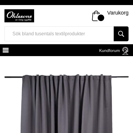
Varukorg
Kundforum
Register
Sign In