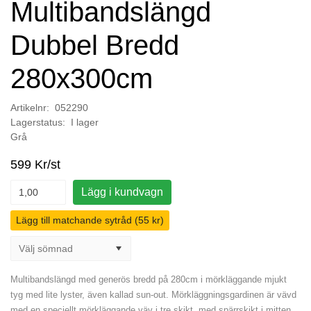
Multibandslängd
Dubbel Bredd
280x300cm
Artikelnr: 052290
Lagerstatus: I lager
Grå
599 Kr/st
Lägg i kundvagn
Lägg till matchande sytråd (55 kr)
Multibandslängd med generös bredd på 280cm i mörkläggande mjukt
tyg med lite lyster, även kallad sun-out. Mörkläggningsgardinen är vävd
med en speciellt mörkläggande väv i tre skikt, med spärrskikt i mitten.