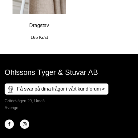
Dragstav
165 Kr/st
Ohlssons Tyger & Stuvar AB
Få svar på dina frågor i vårt kundforum >
Gräddvägen 29, Umeå
Sverige