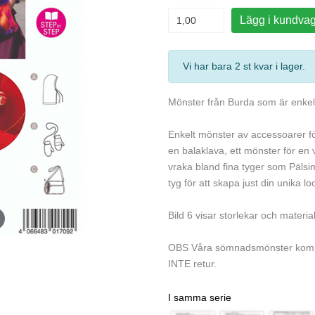
Lägg i kundva
Vi har bara 2 st kvar i lager
.
Mönster från Burda som är enkelt 
Enkelt mönster av accessoarer för
en balaklava, ett mönster för en 
vraka bland fina tyger som Pälsim
tyg för att skapa just din unika lo
Bild 6 visar storlekar och materia
OBS Våra sömnadsmönster komme
INTE retur.
I samma serie