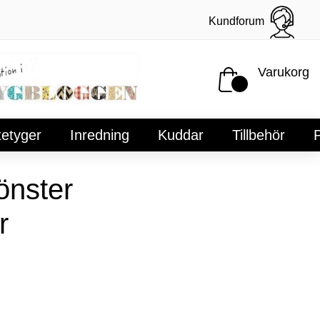
Kundforum
Varukorg
tetyger
Inredning
Kuddar
Tillbehör
P
nster
r