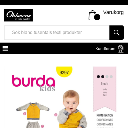
Varukorg
Kundforum
Register
Sign In