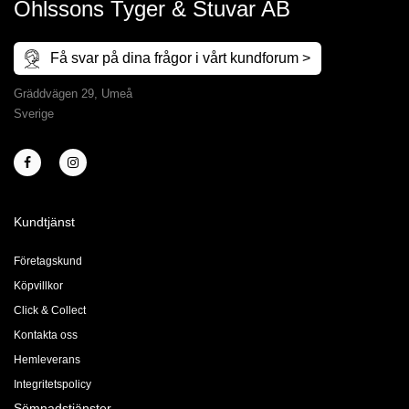
Ohlssons Tyger & Stuvar AB
Få svar på dina frågor i vårt kundforum >
Gräddvägen 29, Umeå
Sverige
Kundtjänst
Företagskund
Köpvillkor
Click & Collect
Kontakta oss
Hemleverans
Integritetspolicy
Sömnadstjänster