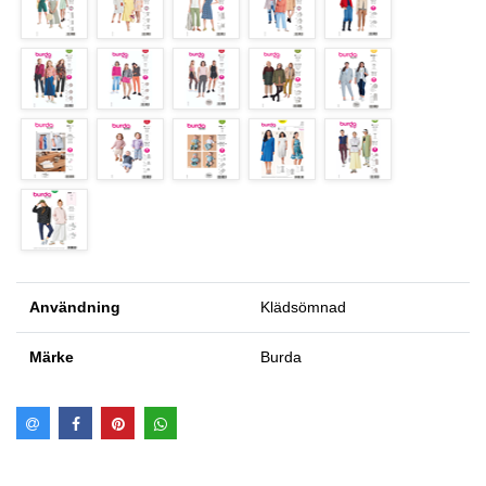
Användning
Klädsömnad
Märke
Burda