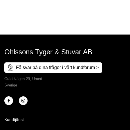
Ohlssons Tyger & Stuvar AB
Få svar på dina frågor i vårt kundforum >
Gräddvägen 29, Umeå
Sverige
Kundtjänst