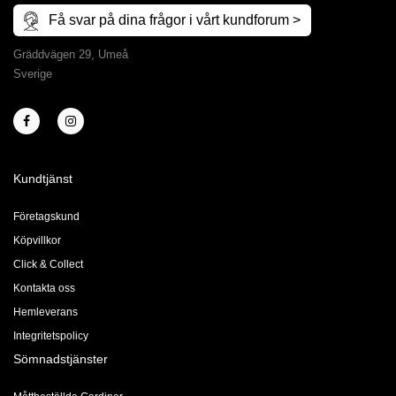
Få svar på dina frågor i vårt kundforum >
Gräddvägen 29, Umeå
Sverige
Kundtjänst
Företagskund
Köpvillkor
Click & Collect
Kontakta oss
Hemleverans
Integritetspolicy
Sömnadstjänster