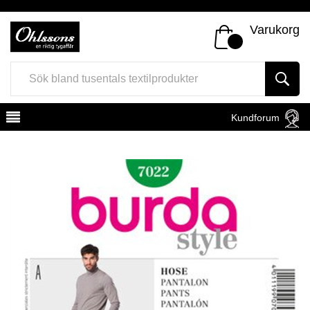
Varukorg
Kundforum
Register
Sign In